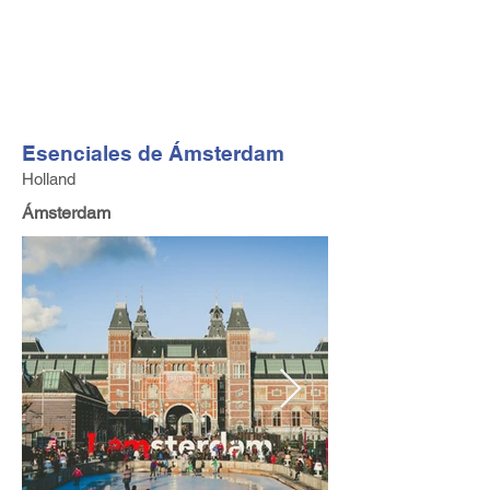
FV TRAVEL GROUP
Operador turístico y asesor de viajes alta gama con sede
en Europa
Esenciales de Ámsterdam
Holland
Ámsterdam