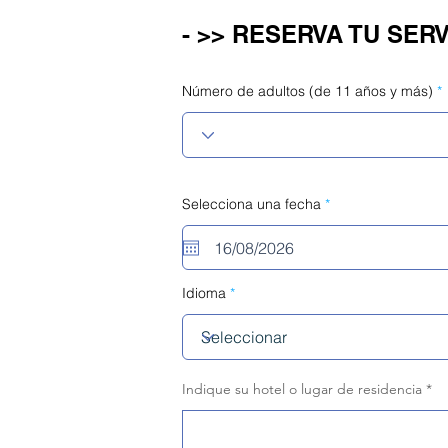
- >> RESERVA TU SERV
Número de adultos (de 11 años y más)
r
Selecciona una fecha
*
e
q
u
i
r
e
Idioma
d
Indique su hotel o lugar de residencia