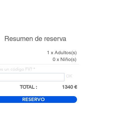
Resumen de reserva
1 x Adultos(s)
0 x Niño(s)
es un código FV?
OK
TOTAL :
1340 €
RESERVO