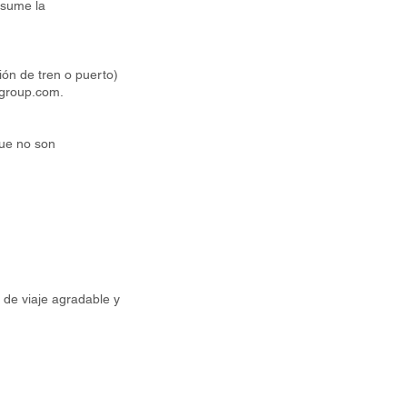
asume la
ión de tren o puerto)
lgroup.com
.
que no son
 de viaje agradable y