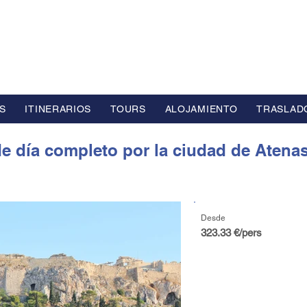
L GROUP
 viajes alta gama con sede en Europa
S
ITINERARIOS
TOURS
ALOJAMIENTO
TRASLAD
 día completo por la ciudad de Atenas
Desde
323.33 €/pers