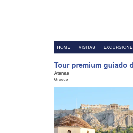
FV TRAVE
Operador turístico y asesor de
HOME
VISITAS
EXCURSIONE
Tour premium guiado de
Atenas
Greece