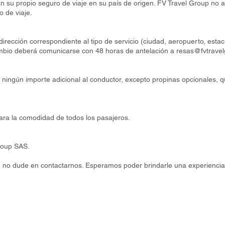
n su propio seguro de viaje en su país de origen. FV Travel Group no 
 de viaje.
irección correspondiente al tipo de servicio (ciudad, aeropuerto, estac
ambio deberá comunicarse con 48 horas de antelación a
resas@fvtrave
 ningún importe adicional al conductor, excepto propinas opcionales, 
ra la comodidad de todos los pasajeros.
Group SAS.
l, no dude en contactarnos. Esperamos poder brindarle una experiencia