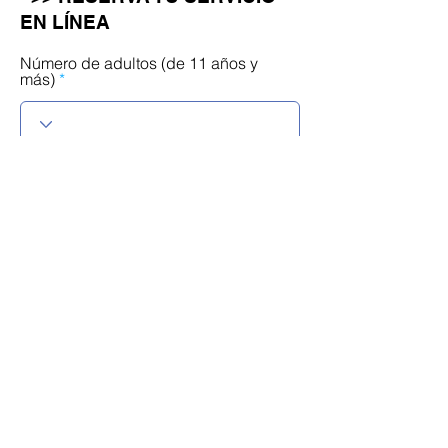
EN LÍNEA
Número de adultos (de 11 años y
más)
Número de niños (de 10 años o
menos)
r
Selecciona una fecha
*
e
q
u
i
r
Calendario
e
d
Idioma