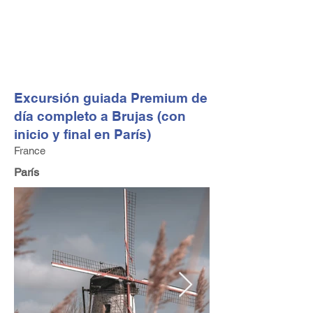
FV TRAVEL GROUP
Operador turístico y asesor de viajes alta gama con sede
en Europa
Excursión guiada Premium de
día completo a Brujas (con
inicio y final en París)
France
París