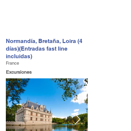
FV TRAVEL GROUP
Operador turístico y asesor de viajes alta gama con sede
en Europa
Normandía, Bretaña, Loira (4
días)(Entradas fast line
incluidas)
France
Excursiones