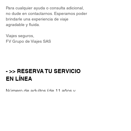
Para cualquier ayuda o consulta adicional,
no dude en contactarnos. Esperamos poder
brindarle una experiencia de viaje
agradable y fluida.
Viajes seguros,
FV Grupo de Viajes SAS
- >> RESERVA TU SERVICIO
EN LÍNEA
Número de adultos (de 11 años y
más)
Número de niños (de 10 años o
menos)