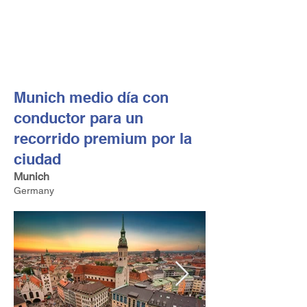
FV TRAVEL GROUP
Operador turístico y asesor de viajes alta gama con sede
en Europa
Munich medio día con
conductor para un
recorrido premium por la
ciudad
Munich
Germany