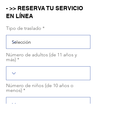
- >> RESERVA TU SERVICIO
EN LÍNEA
Tipo de traslado
Número de adultos (de 11 años y
más)
Número de niños (de 10 años o
menos)
r
Selecciona una fecha
*
e
q
u