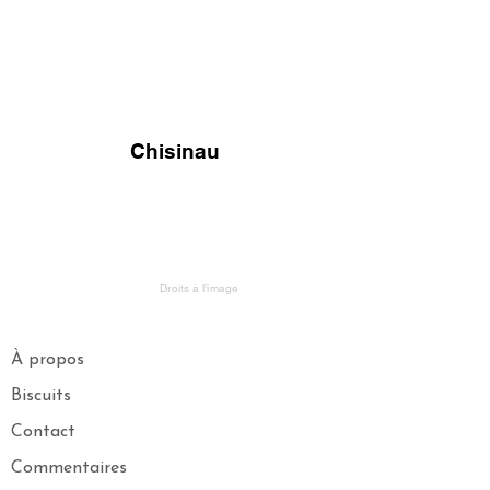
FV TRAVEL GROUP
Tour Opérateur et Conseil
ler de Voyage Haut de Gamme
basé en Europe
Chisinau
Droits à l’image
À propos
Biscuits
Contact
Commentaires