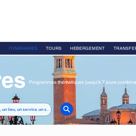
L GROUP
e Voyage Haut de Gamme basé en Europe
S
ITINERAIRES
TOURS
HEBERGEMENT
TRANSFE
res
Programmes thématiques jusqu'à 7 jours combinant 