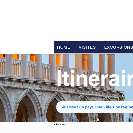
FV TRAVE
Tour Opérateur et Conseil
ler d
HOME
VISITES
EXCURSION
Itinerai
- Articles