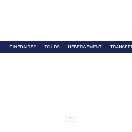
L GROUP
e Voyage Haut de Gamme basé en Europe
S
ITINERAIRES
TOURS
HEBERGEMENT
TRANSFE
Droits à
l’image