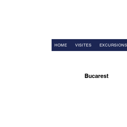
FV TRAVE
Tour Opérateur et Conseil
ler d
HOME
VISITES
EXCURSION
Bucarest