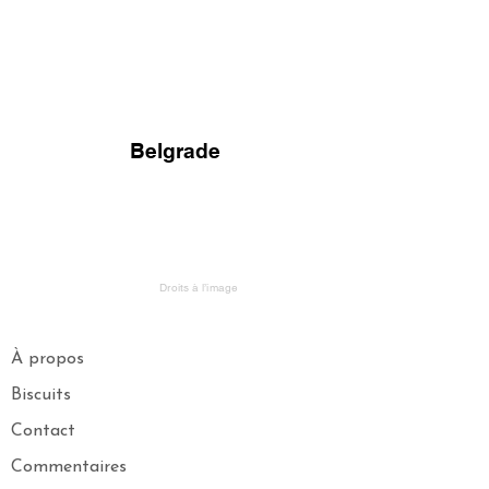
FV TRAVEL GROUP
Tour Opérateur et Conseil
ler de Voyage Haut de Gamme
basé en Europe
Belgrade
Droits à l’image
À propos
Biscuits
Contact
Commentaires