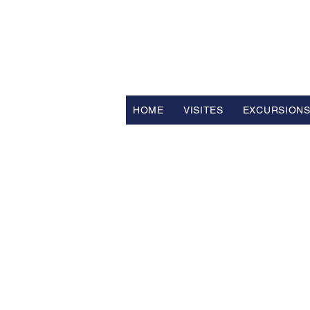
FV TRAVE
Tour Opérateur et Conseil
ler d
HOME
VISITES
EXCURSION