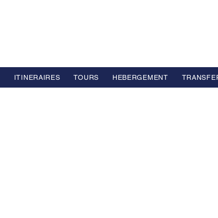
L GROUP
e Voyage Haut de Gamme basé en Europe
S
ITINERAIRES
TOURS
HEBERGEMENT
TRANSFE