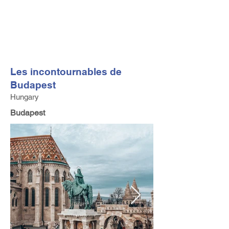
FV TRAVEL GROUP
Tour Opérateur et Conseil
ler de Voyage Haut de Gamme
basé en Europe
Les incontournables de
Budapest
Hungary
Budapest