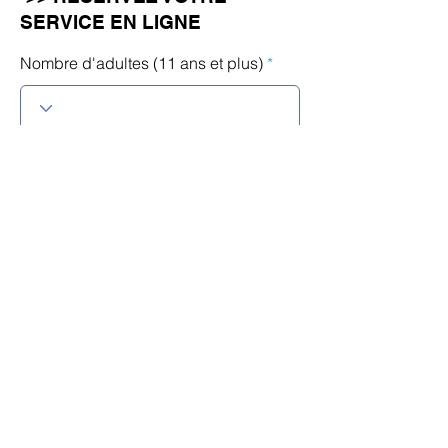
SERVICE EN LIGNE
Nombre d'adultes (11 ans et plus)
Nombre d'enfants (âgés de 10 ans
ou moins)
r
Sélectionnez une date
*
e
q
u
i
r
Calendrier
e
d
Langue