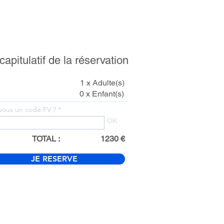
apitulatif de la réservation
1 x Adulte(s)
0 x Enfant(s)
vous un code FV ?
OK
TOTAL :
1230 €
JE RESERVE