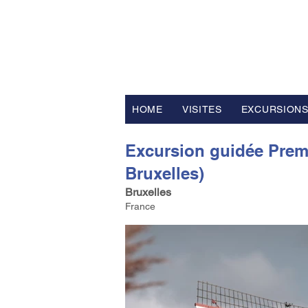
FV TRAVE
Tour Opérateur et Conseil
ler d
HOME
VISITES
EXCURSION
Excursion guidée Premi
Bruxelles)
Bruxelles
France