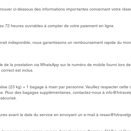
z trouver ci-dessous des informations importantes concernant votre réser
les 72 heures ouvrables à compter de votre paiement en ligne.
rait indisponible, nous garantissons un remboursement rapide du monta
le de la prestation via WhatsApp sur le numéro de mobile fourni lors de
correct est inclus.
valise (23 kg) + 1 bagage à main par personne. Veuillez respecter cette
igne. Pour des bagages supplémentaires, contactez-nous à
info@fvtrave
 sécurisé.
ures avant la date du service en envoyant un e-mail à
resas@fvtravelg