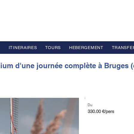
L GROUP
e Voyage Haut de Gamme basé en Europe
S
ITINERAIRES
TOURS
HEBERGEMENT
TRANSFE
um d'une journée complète à Bruges (dé
Du
330.00 €/pers