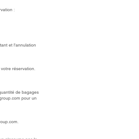
vation :
nt et l'annulation
 votre réservation.
 quantité de bagages
lgroup.com
pour un
roup.com
.