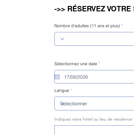
->> RÉSERVEZ VOTRE 
Nombre d'adultes (11 ans et plus)
r
Sélectionnez une date
*
e
q
u
i
r
e
Langue
d
Indiquez votre hôtel ou lieu de résidence