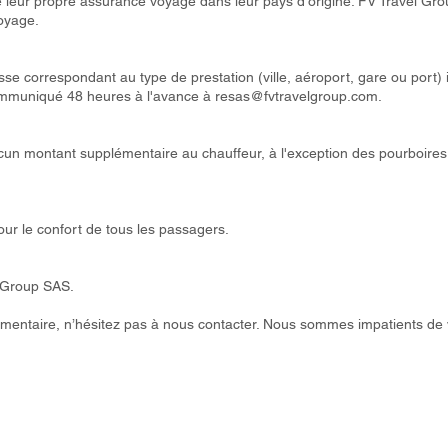
re leur propre assurance voyage dans leur pays d'origine. FV Travel Gr
voyage.
se correspondant au type de prestation (ville, aéroport, gare ou port) i
communiqué 48 heures à l'avance à
resas@fvtravelgroup.com
.
un montant supplémentaire au chauffeur, à l'exception des pourboires 
r le confort de tous les passagers.
l Group SAS.
entaire, n’hésitez pas à nous contacter. Nous sommes impatients de v