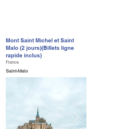
FV TRAVEL GROUP
Tour Opérateur et Conseil
ler de Voyage Haut de Gamme
basé en Europe
Mont Saint Michel et Saint
Malo (2 jours)(Billets ligne
rapide inclus)
France
Saint-Malo