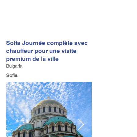
FV TRAVEL GROUP
Tour Opérateur et Conseil
ler de Voyage Haut de Gamme
basé en Europe
Sofia Journée complète avec
chauffeur pour une visite
premium de la ville
Bulgaria
Sofia