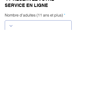
SERVICE EN LIGNE
Nombre d'adultes (11 ans et plus)
Nombre d'enfants (âgés de 10 ans
ou moins)
r
Sélectionnez une date
*
e
q
u
i
r
Calendrier
e
d
Langue