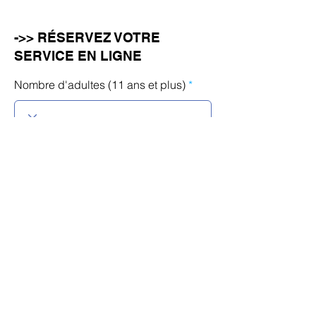
->> RÉSERVEZ VOTRE
SERVICE EN LIGNE
Nombre d'adultes (11 ans et plus)
Nombre d'enfants (âgés de 10 ans
ou moins)
r
Sélectionnez une date
*
e
q
u
i
r
Calendrier
e
d