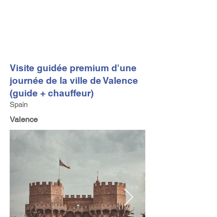
FV TRAVEL GROUP
Tour Opérateur et Conseil
ler de Voyage Haut de Gamme
basé en Europe
Visite guidée premium d'une
journée de la ville de Valence
(guide + chauffeur)
Spain
Valence