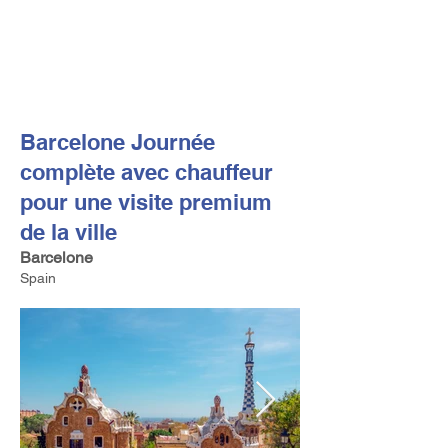
FV TRAVEL GROUP
Tour Opérateur et Conseil
ler de Voyage Haut de Gamme
basé en Europe
Barcelone Journée
complète avec chauffeur
pour une visite premium
de la ville
Barcelone
Spain