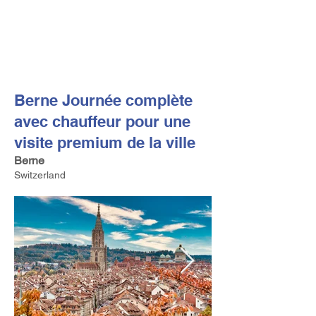
FV TRAVEL GROUP
Tour Opérateur et Conseil
ler de Voyage Haut de Gamme
basé en Europe
Berne Journée complète
avec chauffeur pour une
visite premium de la ville
Berne
Switzerland