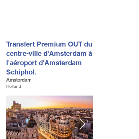
FV TRAVEL GROUP
Tour Opérateur et Conseil
ler de Voyage Haut de Gamme
basé en Europe
Transfert Premium OUT du
centre-ville d'Amsterdam à
l'aéroport d'Amsterdam
Schiphol.
Amsterdam
Holland