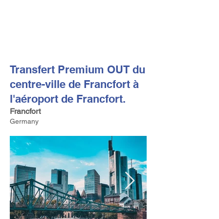
FV TRAVEL GROUP
Tour Opérateur et Conseil
ler de Voyage Haut de Gamme
basé en Europe
Transfert Premium OUT du
centre-ville de Francfort à
l'aéroport de Francfort.
Francfort
Germany