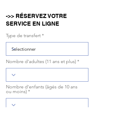
->> RÉSERVEZ VOTRE
SERVICE EN LIGNE
Type de transfert
Nombre d'adultes (11 ans et plus)
Nombre d'enfants (âgés de 10 ans
ou moins)
r
Sélectionnez une date
*
e
q
u