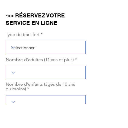
->> RÉSERVEZ VOTRE
SERVICE EN LIGNE
Type de transfert
Nombre d'adultes (11 ans et plus)
Nombre d'enfants (âgés de 10 ans
ou moins)
r
Sélectionnez une date
*
e
q
u