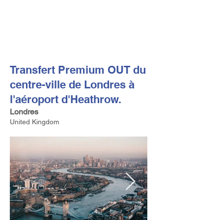
FV TRAVEL GROUP
Tour Opérateur et Conseil
ler de Voyage Haut de Gamme
basé en Europe
Transfert Premium OUT du
centre-ville de Londres à
l'aéroport d'Heathrow.
Londres
United Kingdom