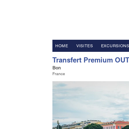
FV TRAVE
Tour Opérateur et Conseil
ler d
HOME
VISITES
EXCURSION
Transfert Premium OUT d
Bon
France