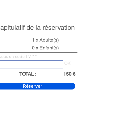
pitulatif de la réservation
1 x Adulte(s)
0 x Enfant(s)
vous un code FV ?
OK
TOTAL :
150 €
Réserver