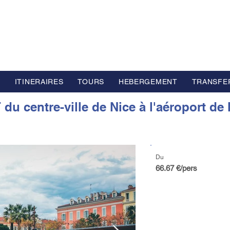
L GROUP
e Voyage Haut de Gamme basé en Europe
S
ITINERAIRES
TOURS
HEBERGEMENT
TRANSFE
u centre-ville de Nice à l'aéroport de 
Du
66.67 €/pers