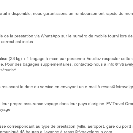
rait indisponible, nous garantissons un remboursement rapide du monta
le de la prestation via WhatsApp sur le numéro de mobile fourni lors de
correct est inclus.
valise (23 kg) + 1 bagage à main par personne. Veuillez respecter cette
igne. Pour des bagages supplémentaires, contactez-nous à
info@fvtrave
 sécurisé.
ures avant la date du service en envoyant un e-mail à
resas@fvtravelg
re leur propre assurance voyage dans leur pays d'origine. FV Travel Gr
voyage.
se correspondant au type de prestation (ville, aéroport, gare ou port) i
communiqué 48 heures à l'avance à
resas@fvtravelgroup.com
.