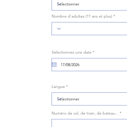
Nombre d'adultes (11 ans et plus)
r
Sélectionnez une date
*
e
q
u
i
r
e
d
Langue
Numéro de vol, de train, de bateau...