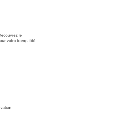
 Découvrez le
r votre tranquillité
vation :