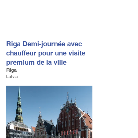
FV TRAVEL GROUP
Tour Opérateur et Conseil
ler de Voyage Haut de Gamme
basé en Europe
Riga Demi-journée avec
chauffeur pour une visite
premium de la ville
Riga
Latvia